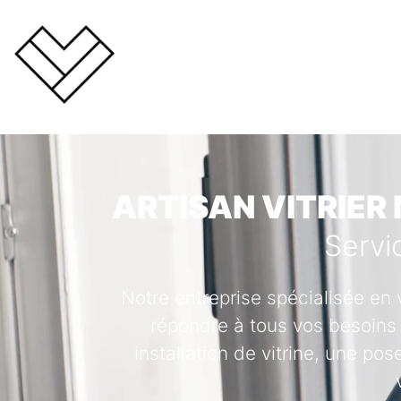
ARTISAN VITRIER
Servi
Notre entreprise spécialisée en 
répondre à tous vos besoins 
installation de vitrine, une po