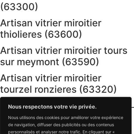
(63300)
Artisan vitrier miroitier
thiolieres (63600)
Artisan vitrier miroitier tours
sur meymont (63590)
Artisan vitrier miroitier
tourzel ronzieres (63320)
←
plus ancien
Nous respectons votre vie privée.
Nous utilisons des cookies pour améliorer votre expérience
06 95 95 70 70
de navigation, diffuser des publicités ou des contenus
personnalisés et analyser notre trafic. En cliquant sur «