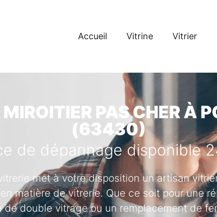
Accueil
Vitrine
Vitrier
 MIROITIER PAS CHER À
(63430)
ce de dépannage disponible 
vitrerie met à votre disposition un artisan vitr
en matière de vitrerie. Que ce soit pour une ré
se de double vitrage ou un remplacement de fenê