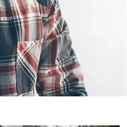
.
 & 7/7