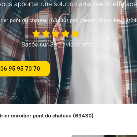
vous apporter une solution adaptée et efficace
trier pont du chateau (63430) pas cher
Disponible 24/24
Basée sur 330 avis clients
06 95 95 70 70
itrier miroitier pont du chateau (63430)