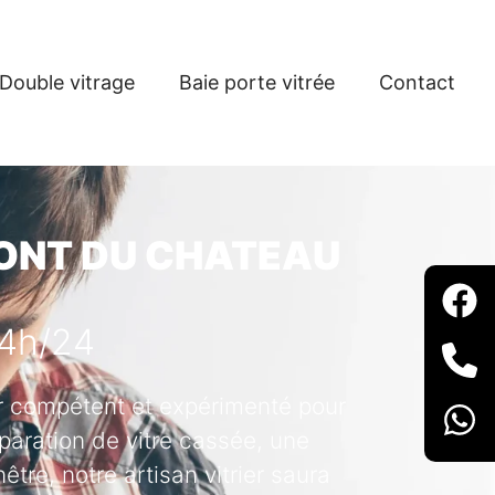
Double vitrage
Baie porte vitrée
Contact
 PONT DU CHATEAU
24h/24
ier compétent et expérimenté pour
paration de vitre cassée, une
tre, notre artisan vitrier saura