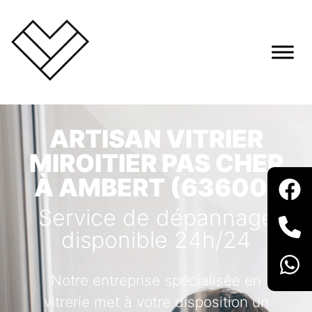
ARTISAN VITRIER
MIROITIER PAS CHER
À AMBERT (63600)
Service de dépannage
disponible 24h/24
Notre entreprise spécialisée en
vitrerie met à votre disposition un