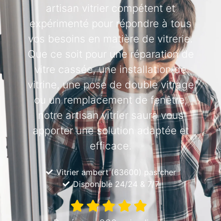
artisan vitrier compétent et
expérimenté pour répondre à tous
vos besoins en matière de vitrerie.
Que ce soit pour une réparation de
vitre cassée, une installation de
vitrine, une pose de double vitrage
ou un remplacement de fenêtre,
notre artisan vitrier saura vous
apporter une solution adaptée et
efficace.
Vitrier ambert (63600) pas cher
Disponible 24/24 & 7/7