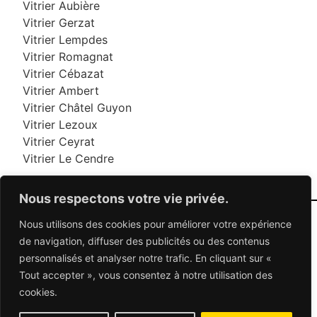
Vitrier Aubière
Vitrier Gerzat
Vitrier Lempdes
Vitrier Romagnat
Vitrier Cébazat
Vitrier Ambert
Vitrier Châtel Guyon
Vitrier Lezoux
Vitrier Ceyrat
Vitrier Le Cendre
Nous respectons votre vie privée.
Nous utilisons des cookies pour améliorer votre expérience
06 95 95 70 70
de navigation, diffuser des publicités ou des contenus
personnalisés et analyser notre trafic. En cliquant sur «
Tout accepter », vous consentez à notre utilisation des
© 2026 Dépannage Vitrier - Tous droits réservés
cookies.
Dépannage vitrerie en France : Des solutions
adaptées à vos besoins