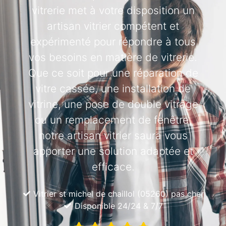
vitrerie met à votre disposition un
artisan vitrier compétent et
expérimenté pour répondre à tous
vos besoins en matière de vitrerie.
Que ce soit pour une réparation de
vitre cassée, une installation de
vitrine, une pose de double vitrage
ou un remplacement de fenêtre,
notre artisan vitrier saura vous
apporter une solution adaptée et
efficace.
Vitrier st michel de chaillol (05260) pas cher
Disponible 24/24 & 7/7