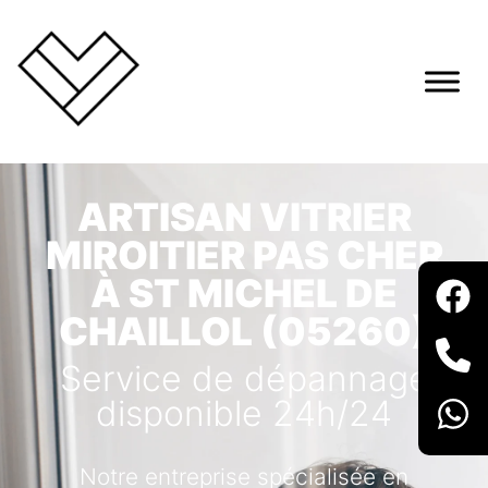
ARTISAN VITRIER
MIROITIER PAS CHER
À ST MICHEL DE
CHAILLOL (05260)
Service de dépannage
disponible 24h/24
Notre entreprise spécialisée en