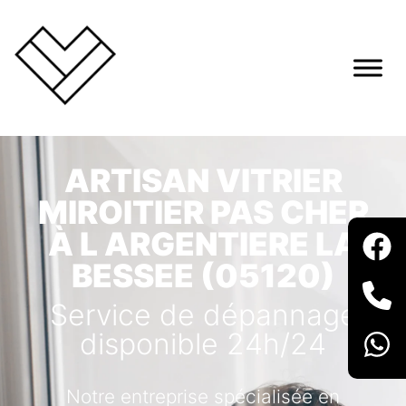
ARTISAN VITRIER
MIROITIER PAS CHER
À L ARGENTIERE LA
BESSEE (05120)
Service de dépannage
disponible 24h/24
Notre entreprise spécialisée en