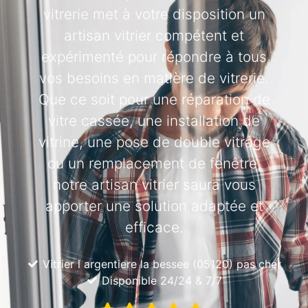
vitrerie met à votre disposition un
artisan vitrier compétent et
expérimenté pour répondre à tous
vos besoins en matière de vitrerie.
Que ce soit pour une réparation de
vitre cassée, une installation de
vitrine, une pose de double vitrage
ou un remplacement de fenêtre,
notre artisan vitrier saura vous
apporter une solution adaptée et
efficace.
Vitrier l argentiere la bessee (05120) pas cher
Disponible 24/24 & 7/7