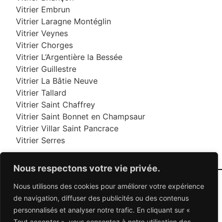
Vitrier Embrun
Vitrier Laragne Montéglin
Vitrier Veynes
Vitrier Chorges
Vitrier L’Argentière la Bessée
Vitrier Guillestre
Vitrier La Bâtie Neuve
Vitrier Tallard
Vitrier Saint Chaffrey
Vitrier Saint Bonnet en Champsaur
Vitrier Villar Saint Pancrace
Vitrier Serres
Nous respectons votre vie privée.
Nous utilisons des cookies pour améliorer votre expérience
06 95 95 70 70
de navigation, diffuser des publicités ou des contenus
personnalisés et analyser notre trafic. En cliquant sur «
Tout accepter », vous consentez à notre utilisation des