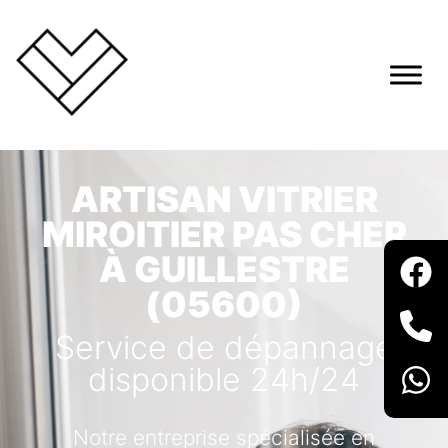
ARTISAN VITRIER
MIROITIER PAS CHER
À GUILLESTRE
(05600)
Service de dépannage
disponible 24h/24
Notre entreprise spécialisée en