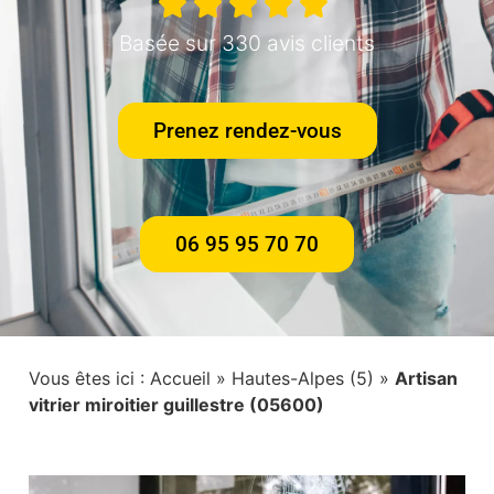
Basée sur 330 avis clients
Prenez rendez-vous
06 95 95 70 70
Vous êtes ici :
Accueil
»
Hautes-Alpes (5)
»
Artisan
vitrier miroitier guillestre (05600)