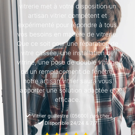
vitrerie met à votre disposition un
artisan vitrier compétent et
expérimenté pour répondre à tous
vos besoins en matière de vitrerie.
Que ce soit pour une réparation de
vitre cassée, une installation de
vitrine, une pose de double vitrage
ou un remplacement de fenêtre,
notre artisan vitrier saura vous
apporter une solution adaptée et
efficace.
Vitrier guillestre (05600) pas cher
Disponible 24/24 & 7/7