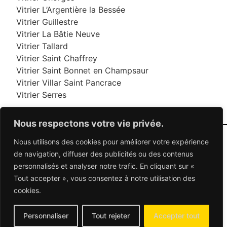
Vitrier L’Argentière la Bessée
Vitrier Guillestre
Vitrier La Bâtie Neuve
Vitrier Tallard
Vitrier Saint Chaffrey
Vitrier Saint Bonnet en Champsaur
Vitrier Villar Saint Pancrace
Vitrier Serres
Nous respectons votre vie privée.
Nous utilisons des cookies pour améliorer votre expérience
06 95 95 70 70
de navigation, diffuser des publicités ou des contenus
personnalisés et analyser notre trafic. En cliquant sur «
Tout accepter », vous consentez à notre utilisation des
© 2026 Dépannage Vitrier - Tous droits réservés
cookies.
Dépannage vitrerie en France : Des solutions
adaptées à vos besoins
Mentions Légales
-
Contactez-nous
Personnaliser
Tout rejeter
Accepter tout