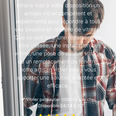
vitrerie met à votre disposition un
artisan vitrier compétent et
expérimenté pour répondre à tous
vos besoins en matière de vitrerie.
Que ce soit pour une réparation de
vitre cassée, une installation de
vitrine, une pose de double vitrage
ou un remplacement de fenêtre,
notre artisan vitrier saura vous
apporter une solution adaptée et
efficace.
Vitrier pelleautier (05000) pas cher
Disponible 24/24 & 7/7