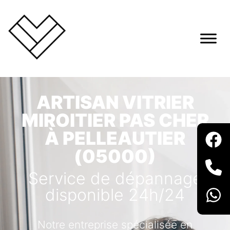
ARTISAN VITRIER
MIROITIER PAS CHER
À PELLEAUTIER
(05000)
Service de dépannage
disponible 24h/24
Notre entreprise spécialisée en