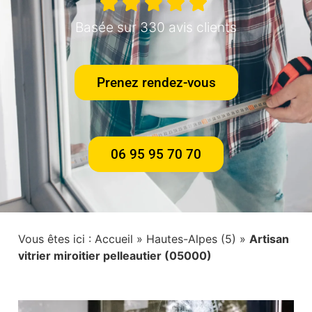
Basée sur 330 avis clients
Prenez rendez-vous
06 95 95 70 70
Vous êtes ici :
Accueil
»
Hautes-Alpes (5)
»
Artisan
vitrier miroitier pelleautier (05000)