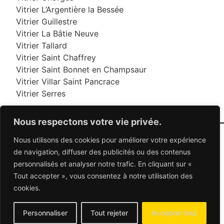
Vitrier L’Argentière la Bessée
Vitrier Guillestre
Vitrier La Bâtie Neuve
Vitrier Tallard
Vitrier Saint Chaffrey
Vitrier Saint Bonnet en Champsaur
Vitrier Villar Saint Pancrace
Vitrier Serres
Nous respectons votre vie privée.
Nous utilisons des cookies pour améliorer votre expérience
06 95 95 70 70
de navigation, diffuser des publicités ou des contenus
personnalisés et analyser notre trafic. En cliquant sur «
Tout accepter », vous consentez à notre utilisation des
© 2026 Dépannage Vitrier - Tous droits réservés
cookies.
Dépannage vitrerie en France : Des solutions
adaptées à vos besoins
Mentions Légales
-
Contactez-nous
Personnaliser
Tout rejeter
Accepter tout