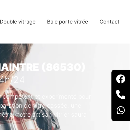
Double vitrage
Baie porte vitrée
Contact
NAINTRE (86530)
24h/24
ier compétent et expérimenté pour
paration de vitre cassée, une
tre, notre artisan vitrier saura
.