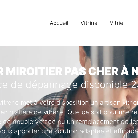
Accueil
Vitrine
Vitrier
R MIROITIER PAS CHER À 
ce de dépannage disponible 
vitrerie met à votre disposition un artisan vitr
en matière de vitrerie. Que ce soit pour une ré
se de double vitrage ou un remplacement de fenê
vous apporter une solution adaptée et efficace