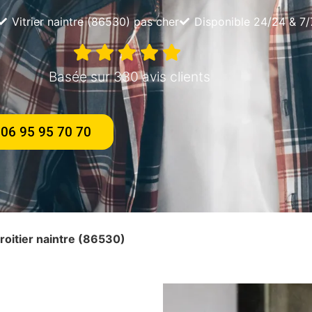
Vitrier naintre (86530) pas cher
Disponible 24/24 & 7/
Basée sur 330 avis clients
06 95 95 70 70
iroitier naintre (86530)