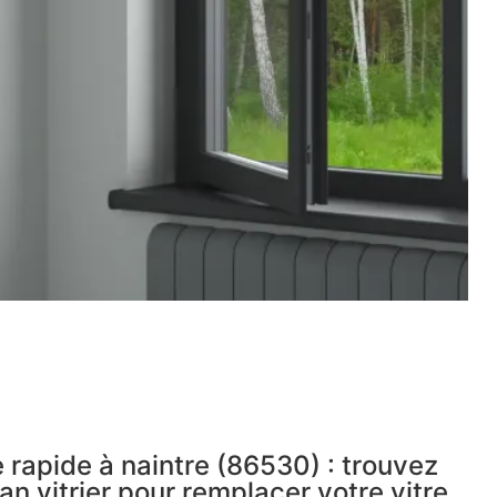
 rapide à naintre (86530) : trouvez
an vitrier pour remplacer votre vitre