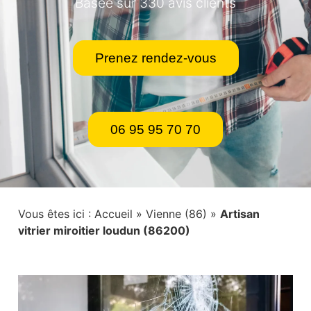
Basée sur 330 avis clients
Prenez rendez-vous
06 95 95 70 70
Vous êtes ici :
Accueil
»
Vienne (86)
»
Artisan
vitrier miroitier loudun (86200)