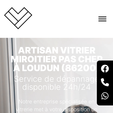
ARTISAN VITRIER
MIROITIER PAS CHER
À LOUDUN (86200)
Service de dépannage
disponible 24h/24
Notre entreprise spécialisée en
vitrerie met à votre disposition un