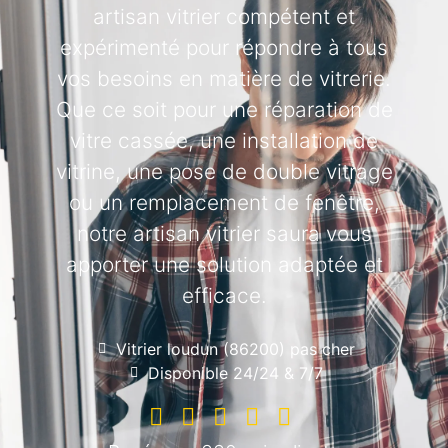
artisan vitrier compétent et
expérimenté pour répondre à tous
vos besoins en matière de vitrerie.
Que ce soit pour une réparation de
vitre cassée, une installation de
vitrine, une pose de double vitrage
ou un remplacement de fenêtre,
notre artisan vitrier saura vous
apporter une solution adaptée et
efficace.
Vitrier loudun (86200) pas cher
Disponible 24/24 & 7/7