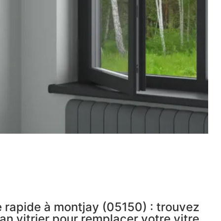
 rapide à montjay (05150) : trouvez
an vitrier pour remplacer votre vitre