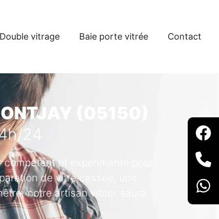
Double vitrage
Baie porte vitrée
Contact
MONTJAY (05150)
24h/24
ier compétent et expérimenté pour
paration de vitre cassée, une
tre, notre artisan vitrier saura
.