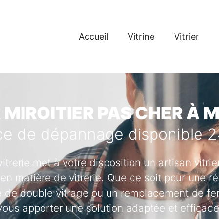
Accueil
Vitrine
Vitrier
R MIROITIER PAS CHER À 
ce de dépannage disponible 
vitrerie met à votre disposition un artisan vitr
en matière de vitrerie. Que ce soit pour une ré
se de double vitrage ou un remplacement de fenê
vous apporter une solution adaptée et efficace