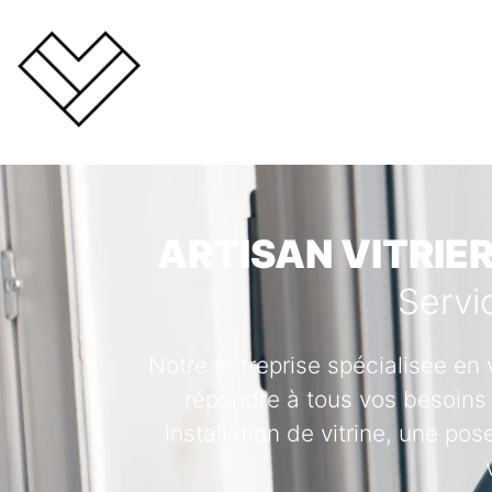
ARTISAN VITRIE
Servi
Notre entreprise spécialisée en 
répondre à tous vos besoins 
installation de vitrine, une po