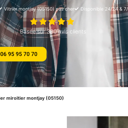
Vitrier montjay (05150) pas cher
Disponible 24/24 & 7
Basée sur 330 avis clients
06 95 95 70 70
rier miroitier montjay (05150)