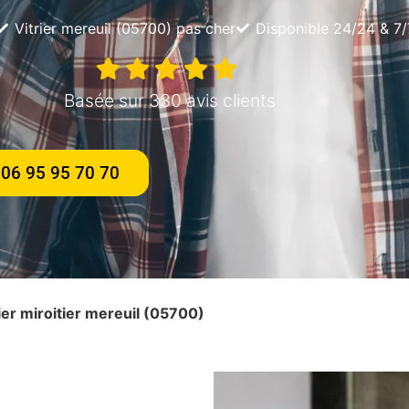
Vitrier mereuil (05700) pas cher
Disponible 24/24 & 7/
Basée sur 330 avis clients
06 95 95 70 70
rier miroitier mereuil (05700)