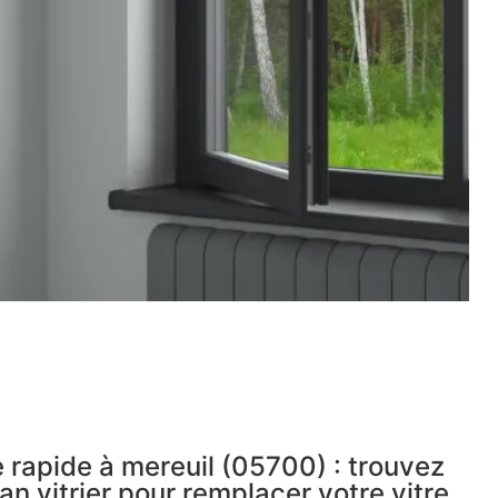
 rapide à mereuil (05700) : trouvez
an vitrier pour remplacer votre vitre