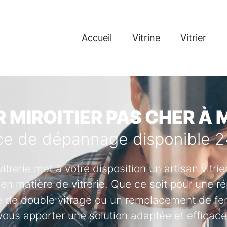
Accueil
Vitrine
Vitrier
R MIROITIER PAS CHER À 
ce de dépannage disponible 
vitrerie met à votre disposition un artisan vitr
en matière de vitrerie. Que ce soit pour une ré
se de double vitrage ou un remplacement de fenê
vous apporter une solution adaptée et efficace