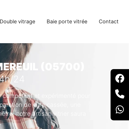
Double vitrage
Baie porte vitrée
Contact
MEREUIL (05700)
24h/24
ier compétent et expérimenté pour
paration de vitre cassée, une
tre, notre artisan vitrier saura
.