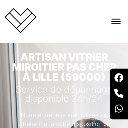
ARTISAN VITRIER
MIROITIER PAS CHER
À LILLE (59000)
Service de dépannage
disponible 24h/24
Notre entreprise spécialisée en
vitrerie met à votre disposition un