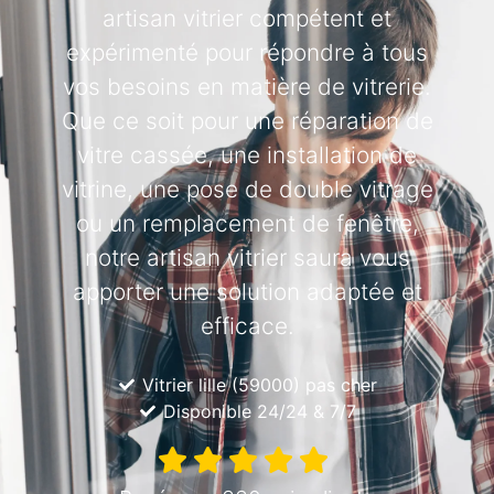
artisan vitrier compétent et
expérimenté pour répondre à tous
vos besoins en matière de vitrerie.
Que ce soit pour une réparation de
vitre cassée, une installation de
vitrine, une pose de double vitrage
ou un remplacement de fenêtre,
notre artisan vitrier saura vous
apporter une solution adaptée et
efficace.
Vitrier lille (59000) pas cher
Disponible 24/24 & 7/7