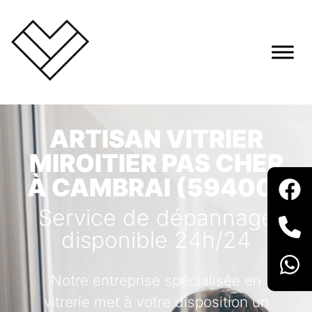
ARTISAN VITRIER
MIROITIER PAS CHER
À CAMBRAI (59400)
Service de dépannage
disponible 24h/24
Notre entreprise spécialisée en
vitrerie met à votre disposition un