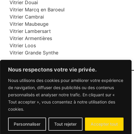
Vitrier Douai
Vitrier Marcq en Baroeul
Vitrier Cambrai
Vitrier Maubeuge
Vitrier Lambersart
Vitrier Armentières
Vitrier Loos
Vitrier Grande Synthe
Nous respectons votre vie privée.
Nous utilisons des cookies pour améliorer votre expérience
06 95 95 70 70
de navigation, diffuser des publicités ou des contenus
personnalisés et analyser notre trafic. En cliquant sur «
Tout accepter », vous consentez à notre utilisation des
© 2026 Dépannage Vitrier - Tous droits réservés
cookies.
Dépannage vitrerie en France : Des solutions
adaptées à vos besoins
Mentions Légales
-
Contactez-nous
Personnaliser
Tout rejeter
Accepter tout