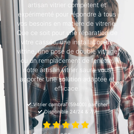
artisan vitrier compétent et
expérimenté pour répondre à tous
vos besoins en matière de vitrerie.
Que ce soit pour une réparation de
vitre cassée, une installation de
vitrine, une pose de double vitrage
ou un remplacement de fenêtre,
notre artisan vitrier saura vous
apporter une solution adaptée et
efficace.
Vitrier cambrai (59400) pas cher
Disponible 24/24 & 7/7