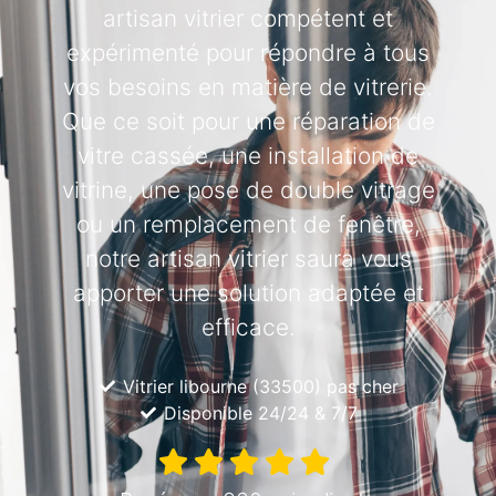
artisan vitrier compétent et
expérimenté pour répondre à tous
vos besoins en matière de vitrerie.
Que ce soit pour une réparation de
vitre cassée, une installation de
vitrine, une pose de double vitrage
ou un remplacement de fenêtre,
notre artisan vitrier saura vous
apporter une solution adaptée et
efficace.
Vitrier libourne (33500) pas cher
Disponible 24/24 & 7/7