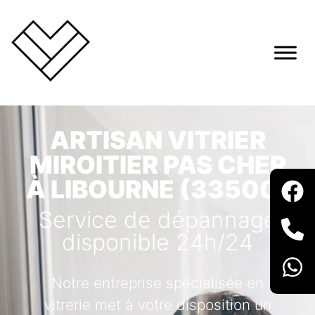
ARTISAN VITRIER
MIROITIER PAS CHER
À LIBOURNE (33500)
Service de dépannage
disponible 24h/24
Notre entreprise spécialisée en
vitrerie met à votre disposition un