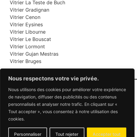
Vitrier La Teste de Buch
Vitrier Gradignan
Vitrier Cenon
Vitrier Eysines
Vitrier Libourne
Vitrier Le Bouscat
Vitrier Lormont
Vitrier Gujan Mestras
Vitrier Bruges
Nous respectons votre vie privée.
Nous utilisons des cookies pour améliorer votre expérience
06 95 95 70 70
de navigation, diffuser des publicités ou des contenus
personnalisés et analyser notre trafic. En cliquant sur «
Tout accepter », vous consentez à notre utilisation des
© 2026 Dépannage Vitrier - Tous droits réservés
cookies.
Dépannage vitrerie en France : Des solutions
adaptées à vos besoins
Mentions Légales
-
Contactez-nous
Personnaliser
Tout rejeter
Accepter tout