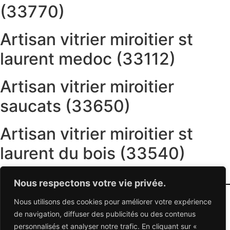
(33770)
Artisan vitrier miroitier st
laurent medoc (33112)
Artisan vitrier miroitier
saucats (33650)
Artisan vitrier miroitier st
laurent du bois (33540)
←
plus ancien
Nous respectons votre vie privée.
Nous utilisons des cookies pour améliorer votre expérience
06 95 95 70 70
de navigation, diffuser des publicités ou des contenus
personnalisés et analyser notre trafic. En cliquant sur «