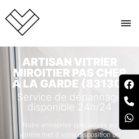
ARTISAN VITRIER
MIROITIER PAS CHER
À LA GARDE (83130)
Service de dépannage
disponible 24h/24
Notre entreprise spécialisée en
vitrerie met à votre disposition un