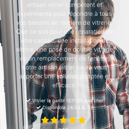
artisan vitrier compétent et
expérimenté pour répondre à tous
vos besoins en matière de vitrerie.
Que ce soit pour une réparation de
vitre cassée, une installation de
vitrine, une pose de double vitrage
ou un remplacement de fenêtre,
notre artisan vitrier saura vous
apporter une solution adaptée et
efficace.
Vitrier la garde (83130) pas cher
Disponible 24/24 & 7/7