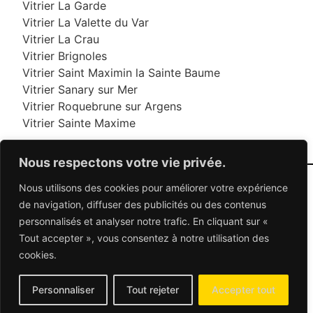
Vitrier La Garde
Vitrier La Valette du Var
Vitrier La Crau
Vitrier Brignoles
Vitrier Saint Maximin la Sainte Baume
Vitrier Sanary sur Mer
Vitrier Roquebrune sur Argens
Vitrier Sainte Maxime
Nous respectons votre vie privée.
Nous utilisons des cookies pour améliorer votre expérience
06 95 95 70 70
de navigation, diffuser des publicités ou des contenus
personnalisés et analyser notre trafic. En cliquant sur «
Tout accepter », vous consentez à notre utilisation des
© 2026 Dépannage Vitrier - Tous droits réservés
cookies.
Dépannage vitrerie en France : Des solutions
adaptées à vos besoins
Mentions Légales
-
Contactez-nous
Personnaliser
Tout rejeter
Accepter tout