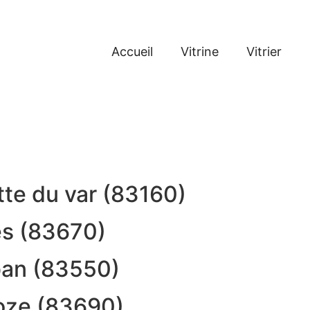
Accueil
Vitrine
Vitrier
lette du var (83160)
ges (83670)
uban (83550)
croze (83690)