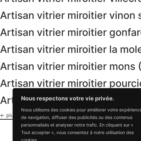
Artisan vitrier miroitier vino
Artisan vitrier miroitier gonf
Artisan vitrier miroitier la mo
Artisan vitrier miroitier mons
Artisan vitrier miroitier pour
Artisan vitrier miroitier st ma
Nous respectons votre vie privée.
Nous utilisons des cookies pour améliorer votre expérienc
←
plus ancien
de navigation, diffuser des publicités ou des contenus
personnalisés et analyser notre trafic. En cliquant sur «
Tout accepter », vous consentez à notre utilisation des
cookies.