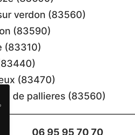
n sur verdon (83560)
aron (83590)
le (83310)
 (83440)
cieux (83470)
rtin de pallieres (83560)
e
06 95 95 70 70