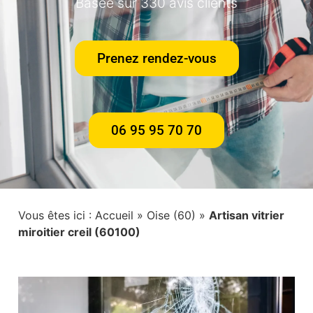
Basée sur 330 avis clients
Prenez rendez-vous
06 95 95 70 70
Vous êtes ici :
Accueil
»
Oise (60)
»
Artisan vitrier
miroitier creil (60100)