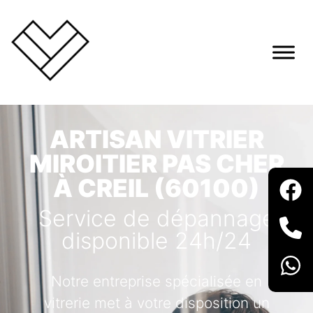
ARTISAN VITRIER
MIROITIER PAS CHER
À CREIL (60100)
Service de dépannage
disponible 24h/24
Notre entreprise spécialisée en
vitrerie met à votre disposition un