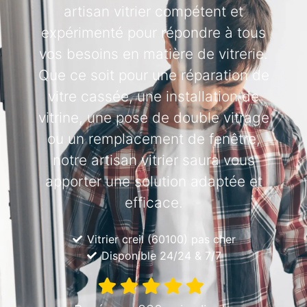
artisan vitrier compétent et
expérimenté pour répondre à tous
vos besoins en matière de vitrerie.
Que ce soit pour une réparation de
vitre cassée, une installation de
vitrine, une pose de double vitrage
ou un remplacement de fenêtre,
notre artisan vitrier saura vous
apporter une solution adaptée et
efficace.
Vitrier creil (60100) pas cher
Disponible 24/24 & 7/7