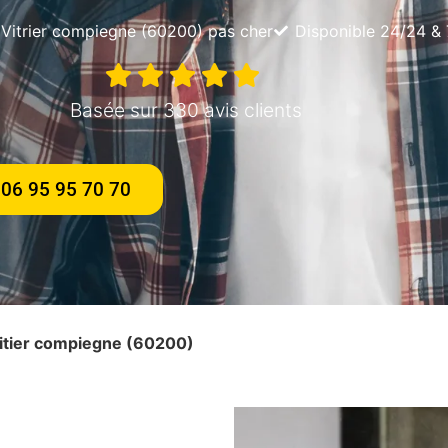
Vitrier compiegne (60200) pas cher
Disponible 24/24 & 
Basée sur 330 avis clients
06 95 95 70 70
roitier compiegne (60200)