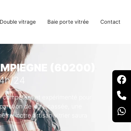
Double vitrage
Baie porte vitrée
Contact
COMPIEGNE (60200)
24h/24
ier compétent et expérimenté pour
paration de vitre cassée, une
tre, notre artisan vitrier saura
.