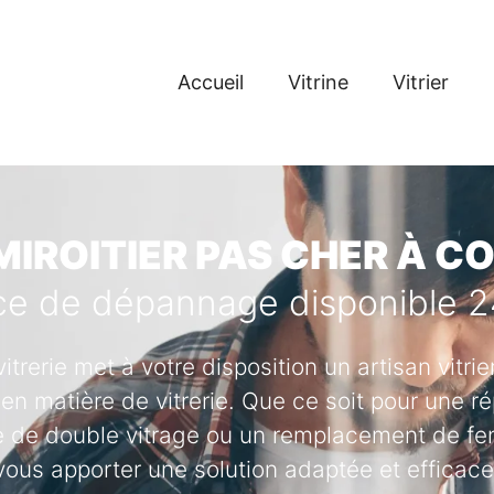
Accueil
Vitrine
Vitrier
MIROITIER PAS CHER À 
ce de dépannage disponible 
vitrerie met à votre disposition un artisan vitr
en matière de vitrerie. Que ce soit pour une ré
se de double vitrage ou un remplacement de fenê
vous apporter une solution adaptée et efficace