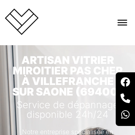
ARTISAN VITRIER
MIROITIER PAS CHER
À VILLEFRANCHE
SUR SAONE (69400)
Service de dépannage
disponible 24h/24
Notre entreprise spécialisée en