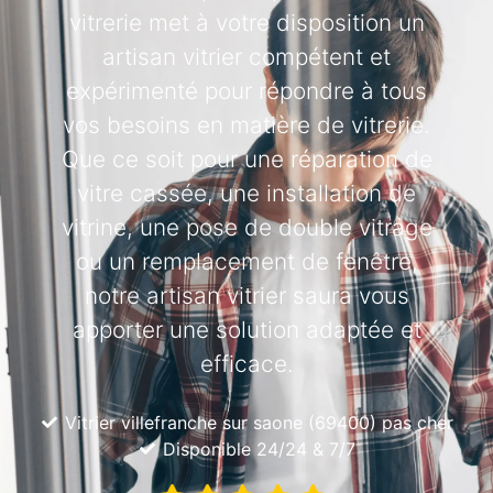
vitrerie met à votre disposition un
artisan vitrier compétent et
expérimenté pour répondre à tous
vos besoins en matière de vitrerie.
Que ce soit pour une réparation de
vitre cassée, une installation de
vitrine, une pose de double vitrage
ou un remplacement de fenêtre,
notre artisan vitrier saura vous
apporter une solution adaptée et
efficace.
Vitrier villefranche sur saone (69400) pas cher
Disponible 24/24 & 7/7