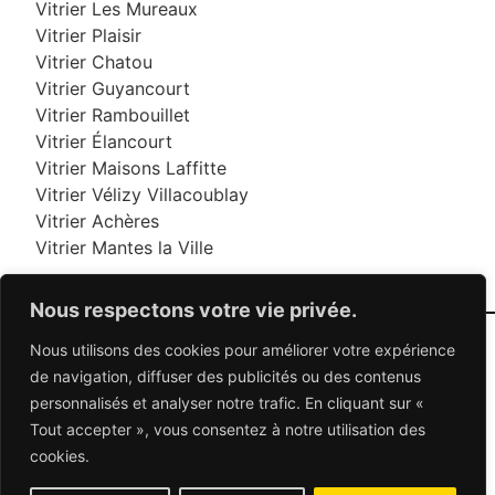
Vitrier Les Mureaux
Vitrier Plaisir
Vitrier Chatou
Vitrier Guyancourt
Vitrier Rambouillet
Vitrier Élancourt
Vitrier Maisons Laffitte
Vitrier Vélizy Villacoublay
Vitrier Achères
Vitrier Mantes la Ville
Nous respectons votre vie privée.
Nous utilisons des cookies pour améliorer votre expérience
06 95 95 70 70
de navigation, diffuser des publicités ou des contenus
personnalisés et analyser notre trafic. En cliquant sur «
Tout accepter », vous consentez à notre utilisation des
© 2026 Dépannage Vitrier - Tous droits réservés
cookies.
Dépannage vitrerie en France : Des solutions
adaptées à vos besoins