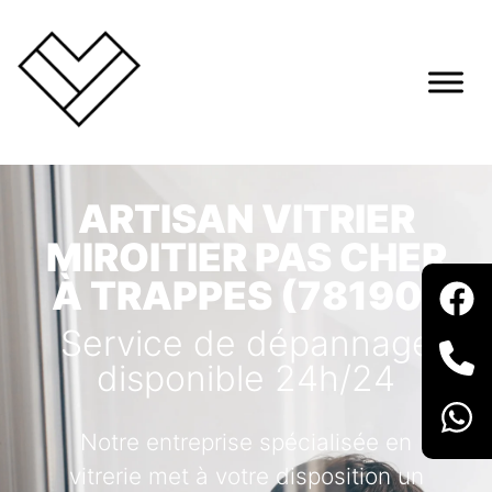
ARTISAN VITRIER
MIROITIER PAS CHER
À TRAPPES (78190)
Service de dépannage
disponible 24h/24
Notre entreprise spécialisée en
vitrerie met à votre disposition un