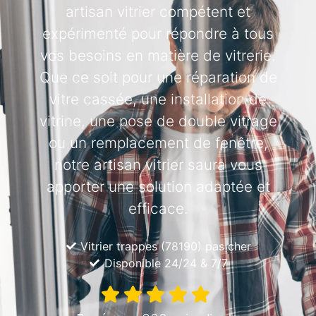
artisan vitrier compétent et
expérimenté pour répondre à tous
vos besoins en matière de vitrerie.
Que ce soit pour une réparation de
vitre cassée, une installation de
vitrine, une pose de double vitrage
ou un remplacement de fenêtre,
notre artisan vitrier saura vous
apporter une solution adaptée et
efficace.
Vitrier trappes (78190) pas cher
Disponible 24/24 & 7/7