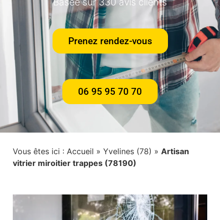
Basée sur 330 avis clients
Prenez rendez-vous
06 95 95 70 70
Vous êtes ici :
Accueil
»
Yvelines (78)
»
Artisan
vitrier miroitier trappes (78190)