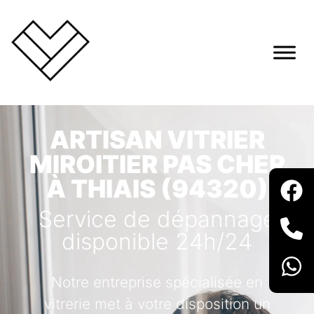
ARTISAN VITRIER
MIROITIER PAS CHER
À THIAIS (94320)
Service de dépannage
disponible 24h/24
Notre entreprise spécialisée en
vitrerie met à votre disposition un