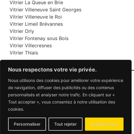
Vitrier La Queue en Brie
Vitrier Villeneuve Saint Georges
Vitrier Villeneuve le Roi
Vitrier Limeil Brévannes
Vitrier Orly
Vitrier Fontenay sous Bois
Vitrier Villecresnes
Vitrier Thiais
Nous respectons votre vie privée.
Nous utilisons des cookies pour améliorer votre expérience
06 95 95 70 70
de navigation, diffuser des publicités ou des contenus
personnalisés et analyser notre trafic. En cliquant sur «
Tout accepter », vous consentez à notre utilisation des
© 2026 Dépannage Vitrier - Tous droits réservés
cookies.
Dépannage vitrerie en France : Des solutions
adaptées à vos besoins
Mentions Légales
-
Contactez-nous
Personnaliser
Tout rejeter
Accepter tout