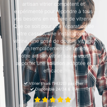
artisan vitrier compétent et
expérimenté pour répondre à tous
vos besoins en matière de vitrerie.
Que ce soit pour une réparation de
vitre cassée, une installation de
vitrine, une pose de double vitrage
ou un remplacement de fenêtre,
notre artisan vitrier saura vous
apporter une solution adaptée et
efficace.
Vitrier thiais (94320) pas cher
Disponible 24/24 & 7/7