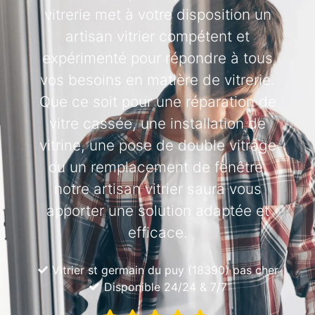
vitrerie met à votre disposition un
artisan vitrier compétent et
expérimenté pour répondre à tous
vos besoins en matière de vitrerie.
Que ce soit pour une réparation de
vitre cassée, une installation de
vitrine, une pose de double vitrage
ou un remplacement de fenêtre,
notre artisan vitrier saura vous
apporter une solution adaptée et
efficace.
Vitrier st germain du puy (18390) pas cher
Disponible 24/24 & 7/7