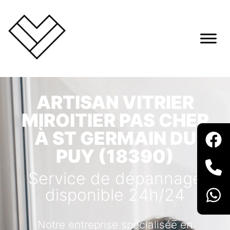
ARTISAN VITRIER
MIROITIER PAS CHER
À ST GERMAIN DU
PUY (18390)
Service de dépannage
disponible 24h/24
Notre entreprise spécialisée en