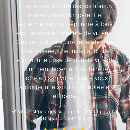
vitrerie met à votre disposition un
artisan vitrier compétent et
expérimenté pour répondre à tous
vos besoins en matière de vitrerie.
Que ce soit pour une réparation de
vitre cassée, une installation de
vitrine, une pose de double vitrage
ou un remplacement de fenêtre,
notre artisan vitrier saura vous
apporter une solution adaptée et
efficace.
Vitrier st georges sur la pree (18100) pas cher
Disponible 24/24 & 7/7