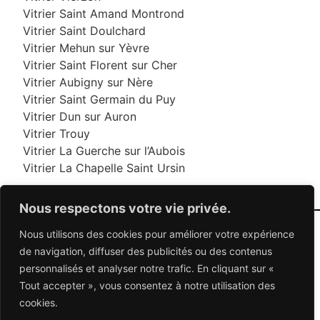
Vitrier Saint Amand Montrond
Vitrier Saint Doulchard
Vitrier Mehun sur Yèvre
Vitrier Saint Florent sur Cher
Vitrier Aubigny sur Nère
Vitrier Saint Germain du Puy
Vitrier Dun sur Auron
Vitrier Trouy
Vitrier La Guerche sur l’Aubois
Vitrier La Chapelle Saint Ursin
Nous respectons votre vie privée.
Nous utilisons des cookies pour améliorer votre expérience
06 95 95 70 70
de navigation, diffuser des publicités ou des contenus
personnalisés et analyser notre trafic. En cliquant sur «
Tout accepter », vous consentez à notre utilisation des
© 2026 Dépannage Vitrier - Tous droits réservés
cookies.
Dépannage vitrerie en France : Des solutions