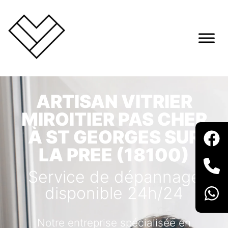
ARTISAN VITRIER
MIROITIER PAS CHER
À ST GEORGES SUR
LA PREE (18100)
Service de dépannage
disponible 24h/24
Notre entreprise spécialisée en