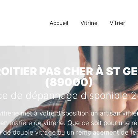
Accueil
Vitrine
Vitrier
ROITIER PAS CHER À ST 
(89000)
ce de dépannage disponible 
vitrerie met à votre disposition un artisan vitr
en matière de vitrerie. Que ce soit pour une ré
se de double vitrage ou un remplacement de fenê