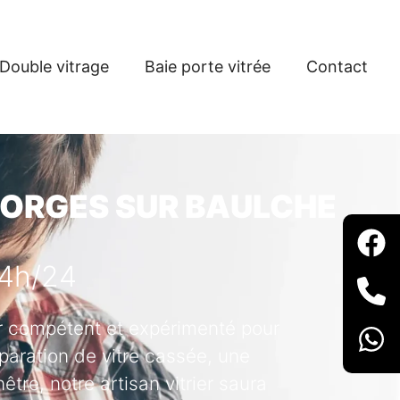
Double vitrage
Baie porte vitrée
Contact
GEORGES SUR BAULCHE
24h/24
ier compétent et expérimenté pour
paration de vitre cassée, une
tre, notre artisan vitrier saura