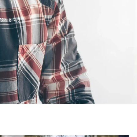
.
/24 & 7/7