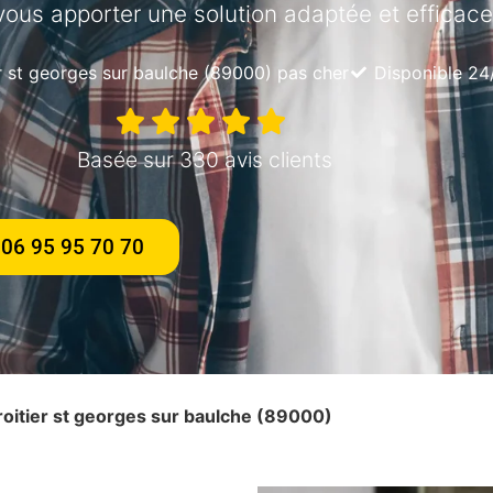
vous apporter une solution adaptée et efficace
er st georges sur baulche (89000) pas cher
Disponible 24
Basée sur 330 avis clients
06 95 95 70 70
iroitier st georges sur baulche (89000)