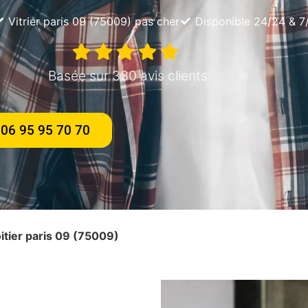
Vitrier paris 09 (75009) pas cher
Disponible 24/24 & 7
Basée sur 330 avis clients
06 95 95 70 70
oitier paris 09 (75009)