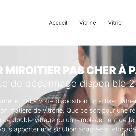
Accueil
Vitrine
Vitrier
 MIROITIER PAS CHER À 
ce de dépannage disponible 
vitrerie met à votre disposition un artisan vitr
en matière de vitrerie. Que ce soit pour une ré
se de double vitrage ou un remplacement de fenê
vous apporter une solution adaptée et efficace