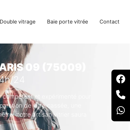
Double vitrage
Baie porte vitrée
Contact
PARIS 09 (75009)
24h/24
ier compétent et expérimenté pour
paration de vitre cassée, une
tre, notre artisan vitrier saura
.