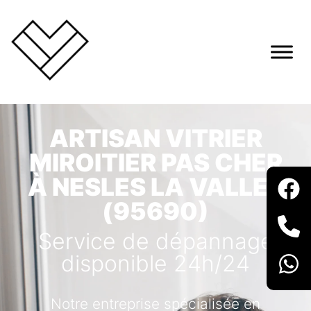
ARTISAN VITRIER
MIROITIER PAS CHER
À NESLES LA VALLEE
(95690)
Service de dépannage
disponible 24h/24
Notre entreprise spécialisée en