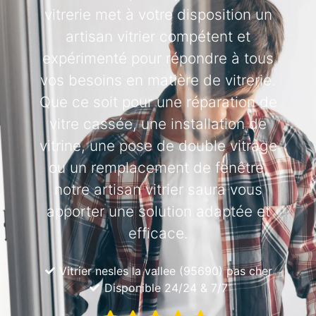
vitrerie met à votre disposition un
artisan vitrier compétent et
expérimenté pour répondre à tous
vos besoins en matière de vitrerie.
Que ce soit pour une réparation de
vitre cassée, une installation de
vitrine, une pose de double vitrage
ou un remplacement de fenêtre,
notre artisan vitrier saura vous
apporter une solution adaptée et
efficace.
Vitrier nesles la vallee (95690) pas cher
Disponible 24/24 & 7/7