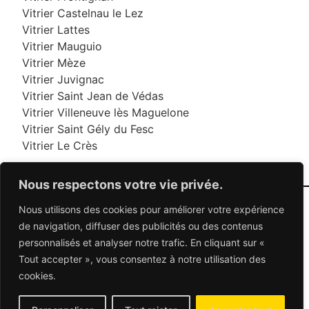
Vitrier Castelnau le Lez
Vitrier Lattes
Vitrier Mauguio
Vitrier Mèze
Vitrier Juvignac
Vitrier Saint Jean de Védas
Vitrier Villeneuve lès Maguelone
Vitrier Saint Gély du Fesc
Vitrier Le Crès
Nous respectons votre vie privée.
Nous utilisons des cookies pour améliorer votre expérience
06 95 95 70 70
de navigation, diffuser des publicités ou des contenus
personnalisés et analyser notre trafic. En cliquant sur «
Tout accepter », vous consentez à notre utilisation des
© 2026 Dépannage Vitrier - Tous droits réservés
cookies.
Dépannage vitrerie en France : Des solutions
adaptées à vos besoins