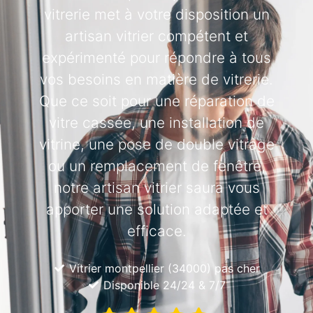
vitrerie met à votre disposition un
artisan vitrier compétent et
expérimenté pour répondre à tous
vos besoins en matière de vitrerie.
Que ce soit pour une réparation de
vitre cassée, une installation de
vitrine, une pose de double vitrage
ou un remplacement de fenêtre,
notre artisan vitrier saura vous
apporter une solution adaptée et
efficace.
Vitrier montpellier (34000) pas cher
Disponible 24/24 & 7/7