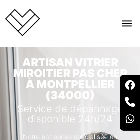
ARTISAN VITRIER
MIROITIER PAS CHER
À MONTPELLIER
(34000)
Service de dépannage
disponible 24h/24
Notre entreprise spécialisée en