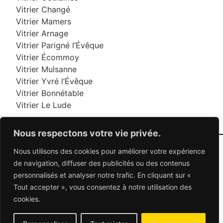
Vitrier Changé
Vitrier Mamers
Vitrier Arnage
Vitrier Parigné l’Évêque
Vitrier Écommoy
Vitrier Mulsanne
Vitrier Yvré l’Évêque
Vitrier Bonnétable
Vitrier Le Lude
Nous respectons votre vie privée.
Nous utilisons des cookies pour améliorer votre expérience
06 95 95 70 70
de navigation, diffuser des publicités ou des contenus
personnalisés et analyser notre trafic. En cliquant sur «
Tout accepter », vous consentez à notre utilisation des
© 2026 Dépannage Vitrier - Tous droits réservés
cookies.
Dépannage vitrerie en France : Des solutions
adaptées à vos besoins