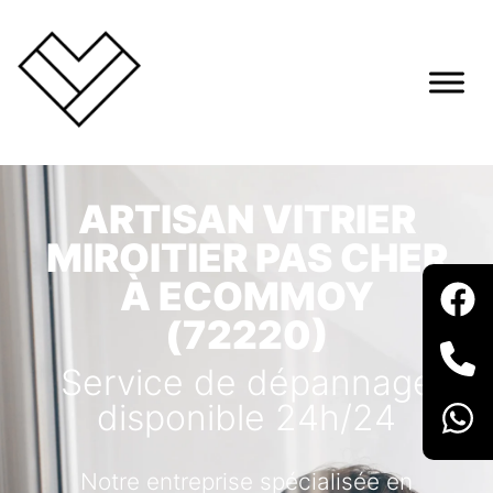
ARTISAN VITRIER
MIROITIER PAS CHER
À ECOMMOY
(72220)
Service de dépannage
disponible 24h/24
Notre entreprise spécialisée en