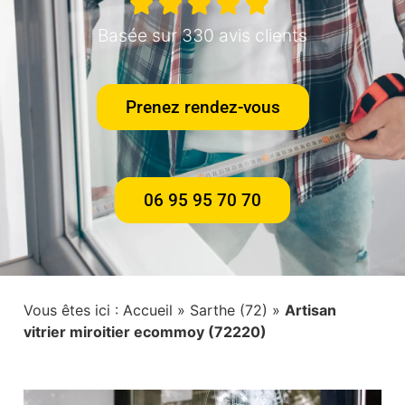
Basée sur 330 avis clients
Prenez rendez-vous
06 95 95 70 70
Vous êtes ici :
Accueil
»
Sarthe (72)
»
Artisan
vitrier miroitier ecommoy (72220)