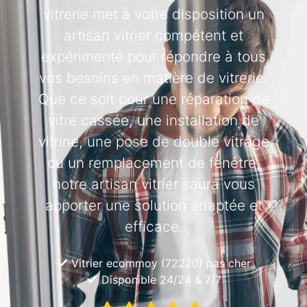
vitrerie met à votre disposition un
artisan vitrier compétent et
expérimenté pour répondre à tous
vos besoins en matière de vitrerie.
Que ce soit pour une réparation de
vitre cassée, une installation de
vitrine, une pose de double vitrage
ou un remplacement de fenêtre,
notre artisan vitrier saura vous
apporter une solution adaptée et
efficace.
Vitrier ecommoy (72220) pas cher
Disponible 24/24 & 7/7