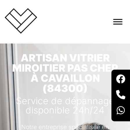
ARTISAN VITRIER
MIROITIER PAS CHER
À CAVAILLON
(84300)
Service de dépannage
disponible 24h/24
Notre entreprise spécialisée en