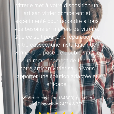
vitrerie met à votre disposition un
artisan vitrier compétent et
expérimenté pour répondre à tous
vos besoins en matière de vitrerie.
Que ce soit pour une réparation de
vitre cassée, une installation de
vitrine, une pose de double vitrage
ou un remplacement de fenêtre,
notre artisan vitrier saura vous
apporter une solution adaptée et
efficace.
Vitrier cavaillon (84300) pas cher
Disponible 24/24 & 7/7