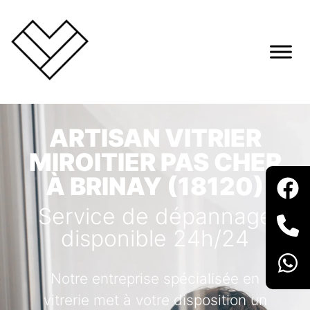
ARTISAN VITRIER
MIROITIER PAS CHER
À BRINAY (18120)
Service de dépannage
disponible 24h/24
Notre entreprise spécialisée en
vitrerie met à votre disposition un