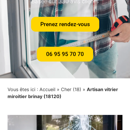
Basée sur 330 avis clients
Prenez rendez-vous
06 95 95 70 70
Vous êtes ici :
Accueil
»
Cher (18)
»
Artisan vitrier
miroitier brinay (18120)