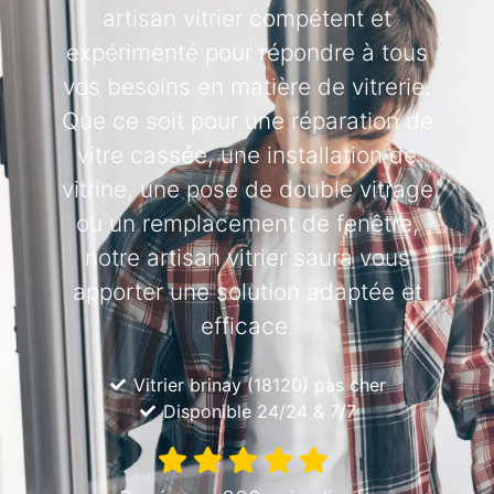
artisan vitrier compétent et
expérimenté pour répondre à tous
vos besoins en matière de vitrerie.
Que ce soit pour une réparation de
vitre cassée, une installation de
vitrine, une pose de double vitrage
ou un remplacement de fenêtre,
notre artisan vitrier saura vous
apporter une solution adaptée et
efficace.
Vitrier brinay (18120) pas cher
Disponible 24/24 & 7/7