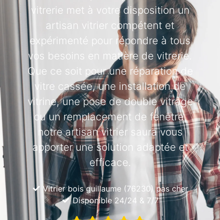
vitrerie met à votre disposition un
artisan vitrier compétent et
expérimenté pour répondre à tous
vos besoins en matière de vitrerie.
Que ce soit pour une réparation de
vitre cassée, une installation de
vitrine, une pose de double vitrage
ou un remplacement de fenêtre,
notre artisan vitrier saura vous
apporter une solution adaptée et
efficace.
Vitrier bois guillaume (76230) pas cher
Disponible 24/24 & 7/7