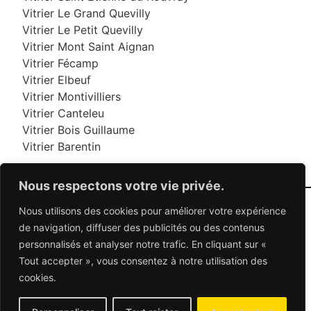
Vitrier Le Grand Quevilly
Vitrier Le Petit Quevilly
Vitrier Mont Saint Aignan
Vitrier Fécamp
Vitrier Elbeuf
Vitrier Montivilliers
Vitrier Canteleu
Vitrier Bois Guillaume
Vitrier Barentin
Nous respectons votre vie privée.
Nous utilisons des cookies pour améliorer votre expérience
06 95 95 70 70
de navigation, diffuser des publicités ou des contenus
personnalisés et analyser notre trafic. En cliquant sur «
Tout accepter », vous consentez à notre utilisation des
© 2026 Dépannage Vitrier - Tous droits réservés
cookies.
Dépannage vitrerie en France : Des solutions
adaptées à vos besoins