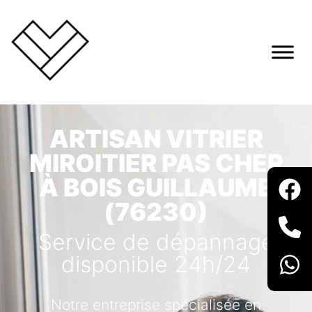
ARTISAN VITRIER
MIROITIER PAS CHER
À BOIS GUILLAUME
(76230)
Service de dépannage
disponible 24h/24
Notre entreprise spécialisée en