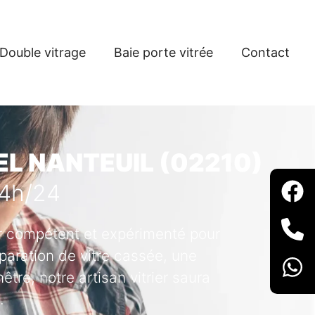
Double vitrage
Baie porte vitrée
Contact
EL NANTEUIL (02210)
24h/24
ier compétent et expérimenté pour
paration de vitre cassée, une
tre, notre artisan vitrier saura
.