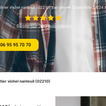
itrier vichel nanteuil (02210) pas cher
Disponible 24/24 
Basée sur 330 avis clients
06 95 95 70 70
itier vichel nanteuil (02210)