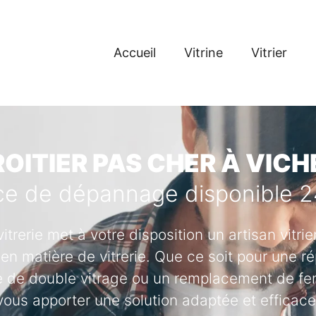
Accueil
Vitrine
Vitrier
ROITIER PAS CHER À VICH
ce de dépannage disponible 
vitrerie met à votre disposition un artisan vitr
en matière de vitrerie. Que ce soit pour une ré
se de double vitrage ou un remplacement de fenê
vous apporter une solution adaptée et efficace