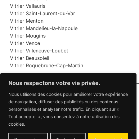
Vitrier Vallauris
Vitrier Saint-Laurent-du-Var
Vitrier Menton
Vitrier Mandelieu-la-Napoule
Vitrier Mougins
Vitrier Vence
Vitrier Villeneuve-Loubet
Vitrier Beausoleil
Vitrier Roquebrune-Cap-Martin
Nous respectons votre vie privée.
Nous utilisons des cookies pour améliorer votre expérience
06 95 95 70 70
de navigation, diffuser des publicités ou des contenus
personnalisés et analyser notre trafic. En cliquant sur «
Tout accepter », vous consentez à notre utilisation des
© 2026 Dépannage Vitrier - Tous droits réservés
cookies.
Dépannage vitrerie en France : Des solutions
adaptées à vos besoins