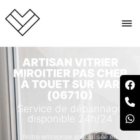
ARTISAN VITRIER
MIROITIER PAS CHER
À TOUET SUR VAR
(06710)
Service de dépannage
disponible 24h/24
Notre entreprise spécialisée en