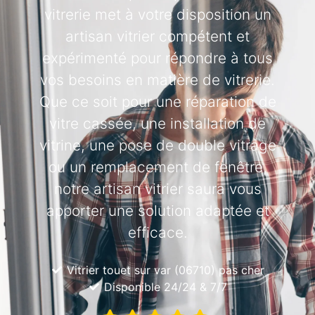
vitrerie met à votre disposition un
artisan vitrier compétent et
expérimenté pour répondre à tous
vos besoins en matière de vitrerie.
Que ce soit pour une réparation de
vitre cassée, une installation de
vitrine, une pose de double vitrage
ou un remplacement de fenêtre,
notre artisan vitrier saura vous
apporter une solution adaptée et
efficace.
Vitrier touet sur var (06710) pas cher
Disponible 24/24 & 7/7