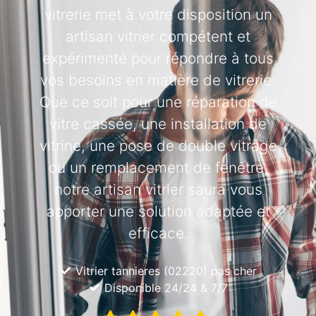
vitrerie met à votre disposition un
artisan vitrier compétent et
expérimenté pour répondre à tous
vos besoins en matière de vitrerie.
Que ce soit pour une réparation de
vitre cassée, une installation de
vitrine, une pose de double vitrage
ou un remplacement de fenêtre,
notre artisan vitrier saura vous
apporter une solution adaptée et
efficace.
Vitrier tannieres (02220) pas cher
Disponible 24/24 & 7/7