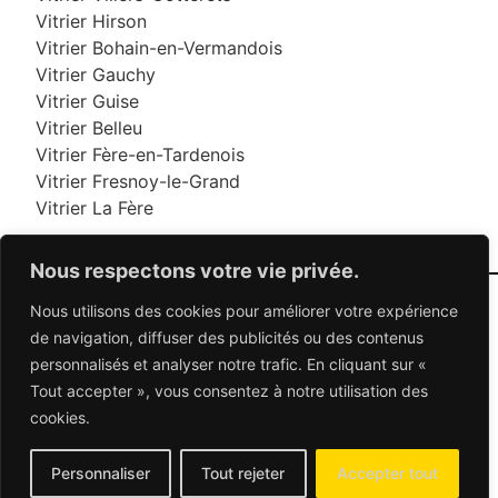
Vitrier Hirson
Vitrier Bohain-en-Vermandois
Vitrier Gauchy
Vitrier Guise
Vitrier Belleu
Vitrier Fère-en-Tardenois
Vitrier Fresnoy-le-Grand
Vitrier La Fère
Nous respectons votre vie privée.
Nous utilisons des cookies pour améliorer votre expérience
06 95 95 70 70
de navigation, diffuser des publicités ou des contenus
personnalisés et analyser notre trafic. En cliquant sur «
Tout accepter », vous consentez à notre utilisation des
© 2026 Dépannage Vitrier - Tous droits réservés
cookies.
Dépannage vitrerie en France : Des solutions
adaptées à vos besoins
Mentions Légales
-
Contactez-nous
Personnaliser
Tout rejeter
Accepter tout