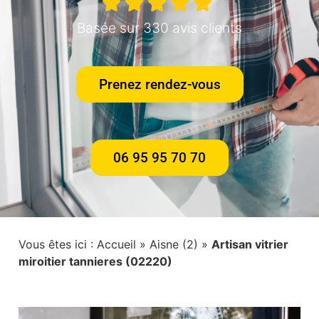
Basée sur 330 avis clients
Prenez rendez-vous
06 95 95 70 70
Vous êtes ici :
Accueil
»
Aisne (2)
»
Artisan vitrier
miroitier tannieres (02220)