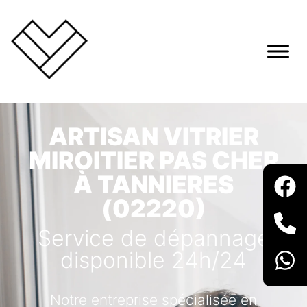
ARTISAN VITRIER
MIROITIER PAS CHER
À TANNIERES
(02220)
Service de dépannage
disponible 24h/24
Notre entreprise spécialisée en