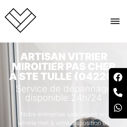
ARTISAN VITRIER
MIROITIER PAS CHER
À STE TULLE (04220)
Service de dépannage
disponible 24h/24
Notre entreprise spécialisée en
vitrerie met à votre disposition un