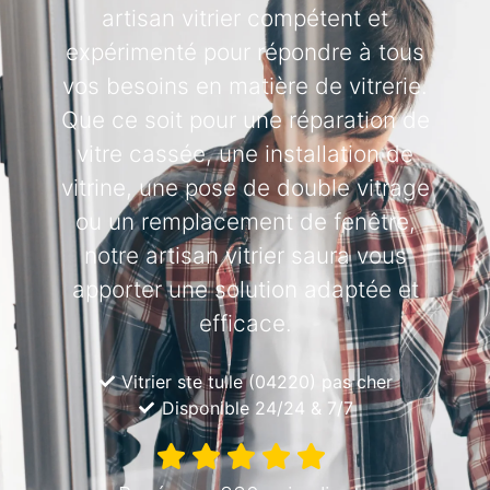
artisan vitrier compétent et
expérimenté pour répondre à tous
vos besoins en matière de vitrerie.
Que ce soit pour une réparation de
vitre cassée, une installation de
vitrine, une pose de double vitrage
ou un remplacement de fenêtre,
notre artisan vitrier saura vous
apporter une solution adaptée et
efficace.
Vitrier ste tulle (04220) pas cher
Disponible 24/24 & 7/7