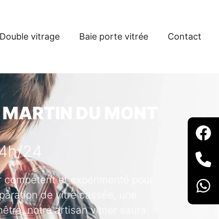
Double vitrage
Baie porte vitrée
Contact
T MARTIN DU MONT
24h/24
ier compétent et expérimenté pour
paration de vitre cassée, une
tre, notre artisan vitrier saura