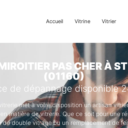
Accueil
Vitrine
Vitrier
 MIROITIER PAS CHER À S
(01160)
ce de dépannage disponible 
vitrerie met à votre disposition un artisan vitr
en matière de vitrerie. Que ce soit pour une ré
se de double vitrage ou un remplacement de fenê