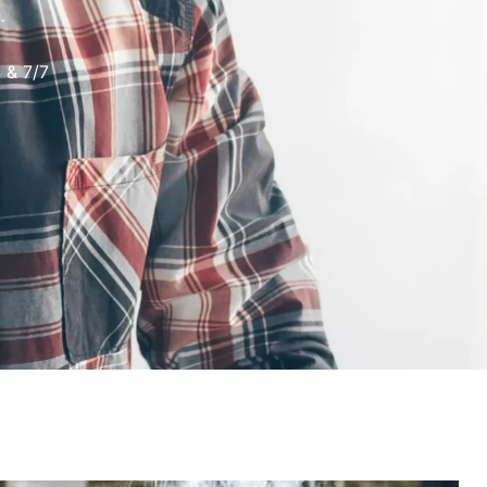
.
 & 7/7