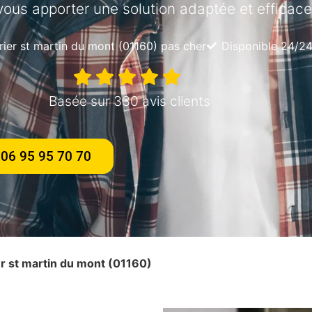
vous apporter une solution adaptée et efficace
trier st martin du mont (01160) pas cher
Disponible 24/24
Basée sur 330 avis clients
06 95 95 70 70
ier st martin du mont (01160)