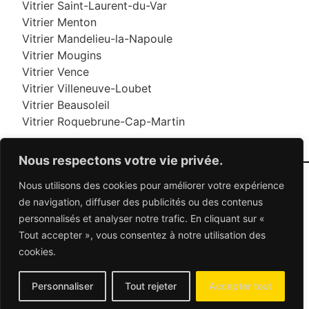
Vitrier Saint-Laurent-du-Var
Vitrier Menton
Vitrier Mandelieu-la-Napoule
Vitrier Mougins
Vitrier Vence
Vitrier Villeneuve-Loubet
Vitrier Beausoleil
Vitrier Roquebrune-Cap-Martin
Nous respectons votre vie privée.
Nous utilisons des cookies pour améliorer votre expérience
06 95 95 70 70
de navigation, diffuser des publicités ou des contenus
personnalisés et analyser notre trafic. En cliquant sur «
Tout accepter », vous consentez à notre utilisation des
© 2026 Dépannage Vitrier - Tous droits réservés
cookies.
Dépannage vitrerie en France : Des solutions
adaptées à vos besoins
Mentions Légales
-
Contactez-nous
Personnaliser
Tout rejeter
Accepter tout