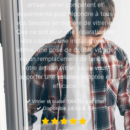
artisan vitrier compétent et
expérimenté pour répondre à tous
vos besoins en matière de vitrerie.
Que ce soit pour une réparation de
vitre cassée, une installation de
vitrine, une pose de double vitrage
ou un remplacement de fenêtre,
notre artisan vitrier saura vous
apporter une solution adaptée et
efficace.
Vitrier st blaise (06670) pas cher
Disponible 24/24 & 7/7