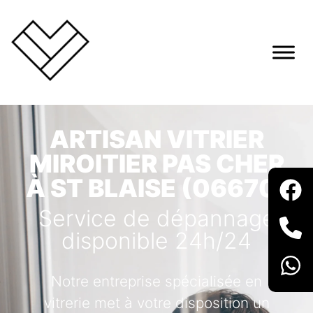
ARTISAN VITRIER
MIROITIER PAS CHER
À ST BLAISE (06670)
Service de dépannage
disponible 24h/24
Notre entreprise spécialisée en
vitrerie met à votre disposition un