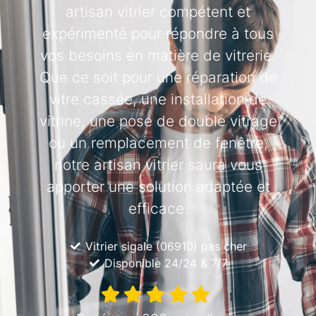
artisan vitrier compétent et
expérimenté pour répondre à tous
vos besoins en matière de vitrerie.
Que ce soit pour une réparation de
vitre cassée, une installation de
vitrine, une pose de double vitrage
ou un remplacement de fenêtre,
notre artisan vitrier saura vous
apporter une solution adaptée et
efficace.
Vitrier sigale (06910) pas cher
Disponible 24/24 & 7/7