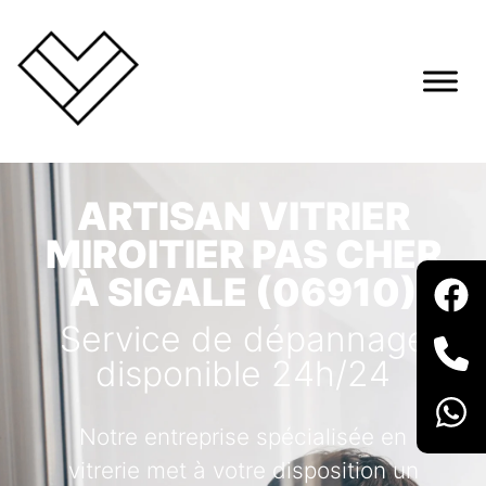
ARTISAN VITRIER
MIROITIER PAS CHER
À SIGALE (06910)
Service de dépannage
disponible 24h/24
Notre entreprise spécialisée en
vitrerie met à votre disposition un