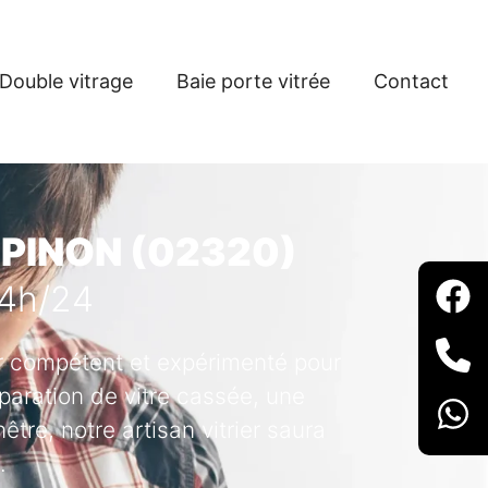
Double vitrage
Baie porte vitrée
Contact
 PINON (02320)
24h/24
ier compétent et expérimenté pour
paration de vitre cassée, une
tre, notre artisan vitrier saura
.