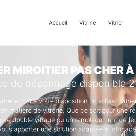
Accueil
Vitrine
Vitrier
ER MIROITIER PAS CHER À
ce de dépannage disponible 
vitrerie met à votre disposition un artisan vitr
en matière de vitrerie. Que ce soit pour une ré
se de double vitrage ou un remplacement de fenê
vous apporter une solution adaptée et efficace