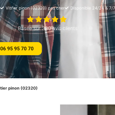
Vitrier pinon (02320) pas cher
Disponible 24/24 & 7/
Basée sur 330 avis clients
06 95 95 70 70
oitier pinon (02320)