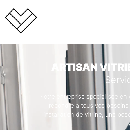
ARTISAN VITRI
Servi
Notre entreprise spécialisée en 
répondre à tous vos besoins 
installation de vitrine, une po