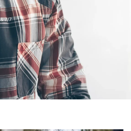
.
& 7/7