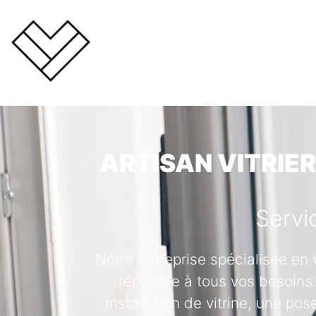
ARTISAN VITRIER
Servi
Notre entreprise spécialisée en 
répondre à tous vos besoins 
installation de vitrine, une po