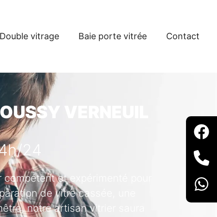
Double vitrage
Baie porte vitrée
Contact
 MOUSSY VERNEUIL
24h/24
ier compétent et expérimenté pour
paration de vitre cassée, une
tre, notre artisan vitrier saura