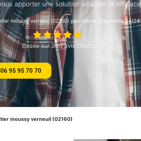
vous apporter une solution adaptée et efficace
trier moussy verneuil (02160) pas cher
Disponible 24/24 
Basée sur 330 avis clients
06 95 95 70 70
oitier moussy verneuil (02160)