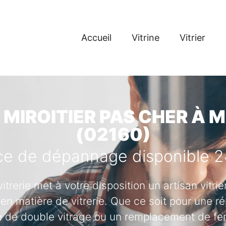
Accueil
Vitrine
Vitrier
 MIROITIER PAS CHER À
(02160)
ce de dépannage disponible 
vitrerie met à votre disposition un artisan vitr
en matière de vitrerie. Que ce soit pour une ré
se de double vitrage ou un remplacement de fenê