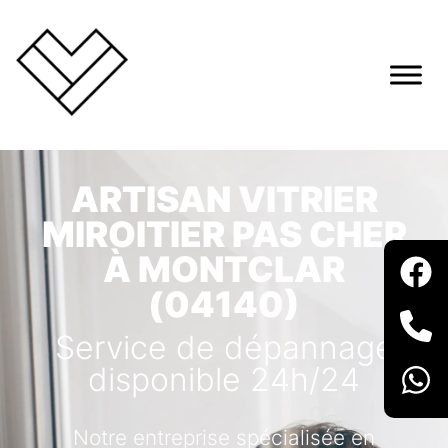
ARTISAN VITRIER
MIROITIER PAS CHER
À MONTCLAR
(04140)
Service de dépannage
disponible 24h/24
Notre entreprise spécialisée en