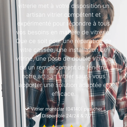
vitrerie met à votre disposition un
artisan vitrier compétent et
expérimenté pour répondre à tous
vos besoins en matière de vitrerie.
Que ce soit pour une réparation de
vitre cassée, une installation de
vitrine, une pose de double vitrage
ou un remplacement de fenêtre,
notre artisan vitrier saura vous
apporter une solution adaptée et
efficace.
Vitrier montclar (04140) pas cher
Disponible 24/24 & 7/7