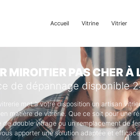
Accueil
Vitrine
Vitrier
R MIROITIER PAS CHER À
ce de dépannage disponible 
vitrerie met à votre disposition un artisan vitr
en matière de vitrerie. Que ce soit pour une ré
se de double vitrage ou un remplacement de fenê
vous apporter une solution adaptée et efficace