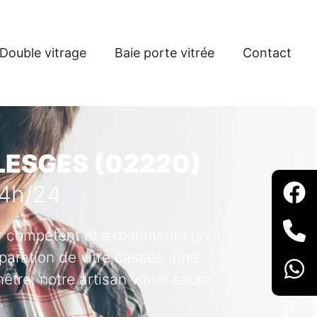
Double vitrage
Baie porte vitrée
Contact
 LESGES (02220)
24h/24
ier compétent et expérimenté pour
paration de vitre cassée, une
tre, notre artisan vitrier saura
.