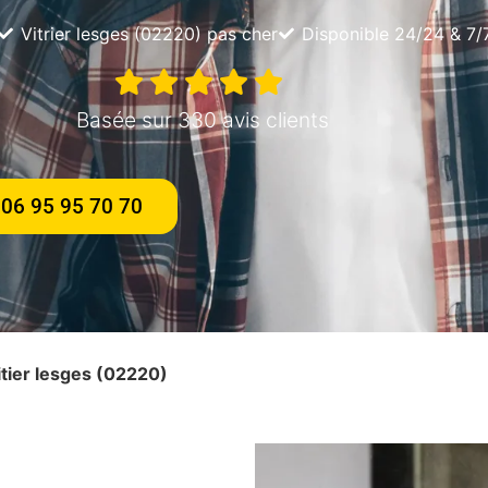
Vitrier lesges (02220) pas cher
Disponible 24/24 & 7/
Basée sur 330 avis clients
06 95 95 70 70
oitier lesges (02220)