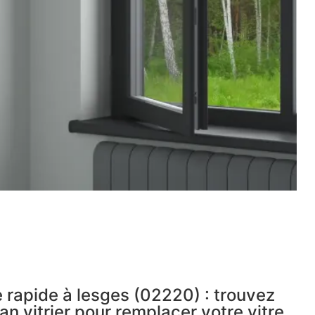
 rapide à lesges (02220) : trouvez
an vitrier pour remplacer votre vitre