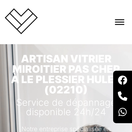
ARTISAN VITRIER
MIROITIER PAS CHER
À LE PLESSIER HULEU
(02210)
Service de dépannage
disponible 24h/24
Notre entreprise spécialisée en