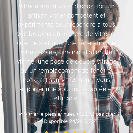
vitrerie met à votre disposition un
artisan vitrier compétent et
expérimenté pour répondre à tous
vos besoins en matière de vitrerie.
Que ce soit pour une réparation de
vitre cassée, une installation de
vitrine, une pose de double vitrage
ou un remplacement de fenêtre,
notre artisan vitrier saura vous
apporter une solution adaptée et
efficace.
Vitrier le plessier huleu (02210) pas cher
Disponible 24/24 & 7/7