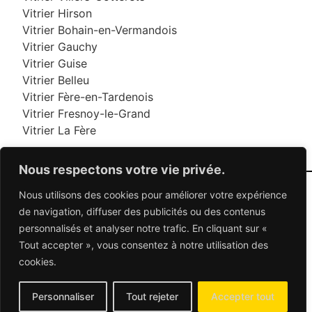
Vitrier Hirson
Vitrier Bohain-en-Vermandois
Vitrier Gauchy
Vitrier Guise
Vitrier Belleu
Vitrier Fère-en-Tardenois
Vitrier Fresnoy-le-Grand
Vitrier La Fère
Nous respectons votre vie privée.
Nous utilisons des cookies pour améliorer votre expérience
06 95 95 70 70
de navigation, diffuser des publicités ou des contenus
personnalisés et analyser notre trafic. En cliquant sur «
Tout accepter », vous consentez à notre utilisation des
© 2026 Dépannage Vitrier - Tous droits réservés
cookies.
Dépannage vitrerie en France : Des solutions
adaptées à vos besoins
Mentions Légales
-
Contactez-nous
Personnaliser
Tout rejeter
Accepter tout