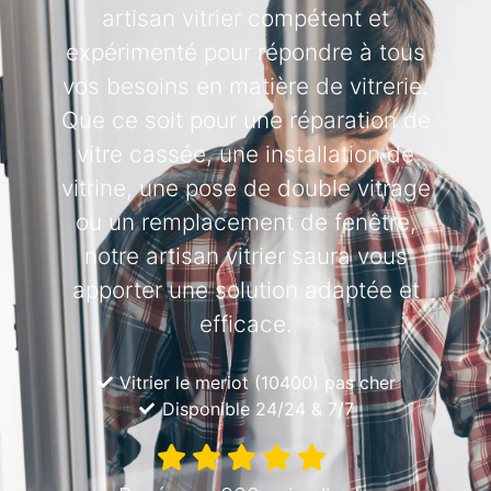
artisan vitrier compétent et
expérimenté pour répondre à tous
vos besoins en matière de vitrerie.
Que ce soit pour une réparation de
vitre cassée, une installation de
vitrine, une pose de double vitrage
ou un remplacement de fenêtre,
notre artisan vitrier saura vous
apporter une solution adaptée et
efficace.
Vitrier le meriot (10400) pas cher
Disponible 24/24 & 7/7