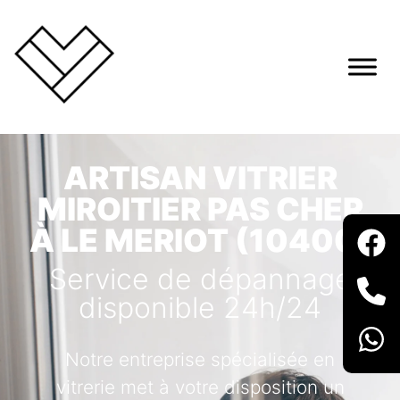
ARTISAN VITRIER
MIROITIER PAS CHER
À LE MERIOT (10400)
Service de dépannage
disponible 24h/24
Notre entreprise spécialisée en
vitrerie met à votre disposition un