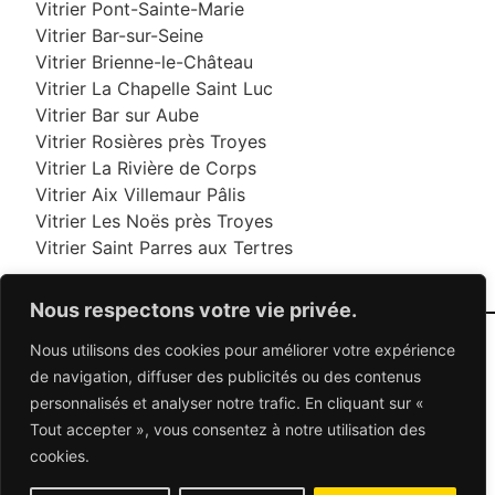
Vitrier Pont-Sainte-Marie
Vitrier Bar-sur-Seine
Vitrier Brienne-le-Château
Vitrier La Chapelle Saint Luc
Vitrier Bar sur Aube
Vitrier Rosières près Troyes
Vitrier La Rivière de Corps
Vitrier Aix Villemaur Pâlis
Vitrier Les Noës près Troyes
Vitrier Saint Parres aux Tertres
Nous respectons votre vie privée.
Nous utilisons des cookies pour améliorer votre expérience
06 95 95 70 70
de navigation, diffuser des publicités ou des contenus
personnalisés et analyser notre trafic. En cliquant sur «
Tout accepter », vous consentez à notre utilisation des
© 2026 Dépannage Vitrier - Tous droits réservés
cookies.
Dépannage vitrerie en France : Des solutions
adaptées à vos besoins