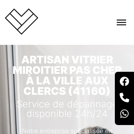
ARTISAN VITRIER
MIROITIER PAS CHER
À LA VILLE AUX
CLERCS (41160)
Service de dépannage
disponible 24h/24
Notre entreprise spécialisée en