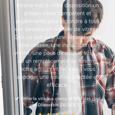
vitrerie met à votre disposition un
artisan vitrier compétent et
expérimenté pour répondre à tous
vos besoins en matière de vitrerie.
Que ce soit pour une réparation de
vitre cassée, une installation de
vitrine, une pose de double vitrage
ou un remplacement de fenêtre,
notre artisan vitrier saura vous
apporter une solution adaptée et
efficace.
Vitrier la ville aux clercs (41160) pas cher
Disponible 24/24 & 7/7