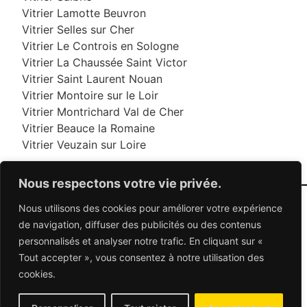
Vitrier Lamotte Beuvron
Vitrier Selles sur Cher
Vitrier Le Controis en Sologne
Vitrier La Chaussée Saint Victor
Vitrier Saint Laurent Nouan
Vitrier Montoire sur le Loir
Vitrier Montrichard Val de Cher
Vitrier Beauce la Romaine
Vitrier Veuzain sur Loire
Nous respectons votre vie privée.
Nous utilisons des cookies pour améliorer votre expérience
06 95 95 70 70
de navigation, diffuser des publicités ou des contenus
personnalisés et analyser notre trafic. En cliquant sur «
Tout accepter », vous consentez à notre utilisation des
© 2026 Dépannage Vitrier - Tous droits réservés
cookies.
Dépannage vitrerie en France : Des solutions
adaptées à vos besoins