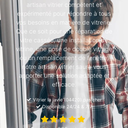
artisan vitrier compétent et
expérimenté pour répondre à tous
vos besoins en matière de vitrerie.
Que ce soit pour une réparation de
vitre cassée, une installation de
vitrine, une pose de double vitrage
ou un remplacement de fenêtre,
notre artisan vitrier saura vous
apporter une solution adaptée et
efficace.
Vitrier la javie (04420) pas cher
Disponible 24/24 & 7/7