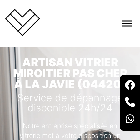
ARTISAN VITRIER
MIROITIER PAS CHER
À LA JAVIE (04420)
Service de dépannage
disponible 24h/24
Notre entreprise spécialisée en
vitrerie met à votre disposition un