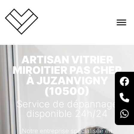
ARTISAN VITRIER
MIROITIER PAS CHER
À JUZANVIGNY
(10500)
Service de dépannage
disponible 24h/24
Notre entreprise spécialisée en