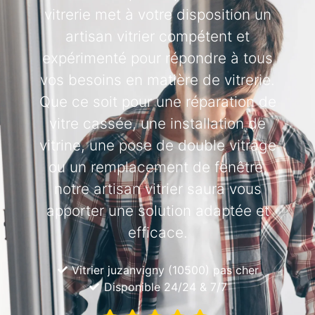
vitrerie met à votre disposition un
artisan vitrier compétent et
expérimenté pour répondre à tous
vos besoins en matière de vitrerie.
Que ce soit pour une réparation de
vitre cassée, une installation de
vitrine, une pose de double vitrage
ou un remplacement de fenêtre,
notre artisan vitrier saura vous
apporter une solution adaptée et
efficace.
Vitrier juzanvigny (10500) pas cher
Disponible 24/24 & 7/7