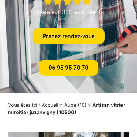
Basée sur 330 avis clients
Prenez rendez-vous
06 95 95 70 70
Vous êtes ici :
Accueil
»
Aube (10)
»
Artisan vitrier
miroitier juzanvigny (10500)