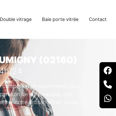
Double vitrage
Baie porte vitrée
Contact
JUMIGNY (02160)
24h/24
ier compétent et expérimenté pour
paration de vitre cassée, une
tre, notre artisan vitrier saura
.