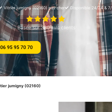
Vitrier jumigny (02160) pas cher
Disponible 24/24 & 7
Basée sur 330 avis clients
06 95 95 70 70
oitier jumigny (02160)