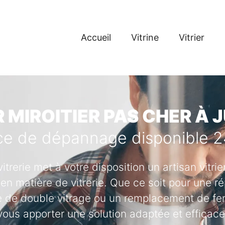
Accueil
Vitrine
Vitrier
R MIROITIER PAS CHER À 
ce de dépannage disponible 
vitrerie met à votre disposition un artisan vitr
en matière de vitrerie. Que ce soit pour une ré
se de double vitrage ou un remplacement de fenê
vous apporter une solution adaptée et efficace